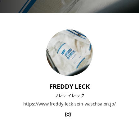
FREDDY LECK
フレディレック
https://www.freddy-leck-sein-waschsalon.jp/