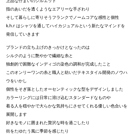
上品な佇まいのシルエット
指のあいだを透くようなエアリーな手ざわり
そして暮らしに寄りそうフランクでノームコアな感性と個性
k.h.r はシャツを通してハイカジュアルという新たなマインドを
発信していきます
ブランドの立ち上げのきっかけとなったのは
シルクのように艶やかで繊細な糸と
独創的で困難なインディゴの染色の調和が完成したこと
このオンリーワンの糸と職人と紡いだテキスタイル開発のノウハ
ウをいかし
個性をそぎ落としたオーセンティックな型をデザインしました
カラーリングには日常に溶け込むスタンダードなものや
着る人を穏やかで大らかな気持ちにさせてくれる優しい色合いを
展開します
好きなモノに囲まれた贅沢な時を過ごしたり
街をたゆたう風に季節を感じたり